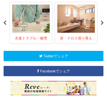
ム
水道トラブル・修理
床・クロス張り替え
Twitterでシェア
Facebookでシェア